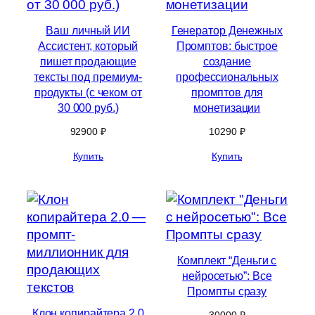
Ваш личный ИИ
Генератор Денежных
Ассистент, который
Промптов: быстрое
пишет продающие
создание
тексты под премиум-
профессиональных
продукты (с чеком от
промптов для
30 000 руб.)
монетизации
92900
₽
10290
₽
Купить
Купить
Комплект “Деньги с
нейросетью”: Все
Промпты сразу
Клон копирайтера 2.0
30000
₽