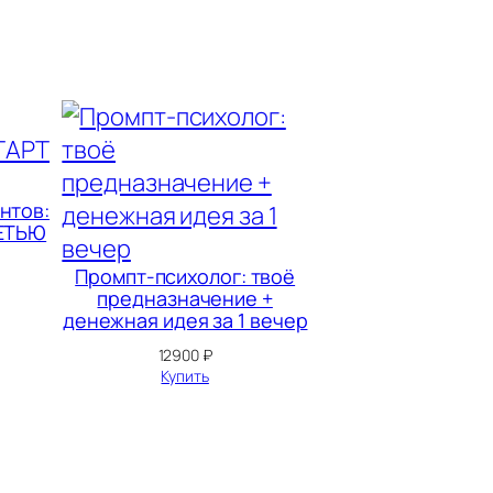
нтов:
ЕТЬЮ
Промпт‑психолог: твоё
предназначение +
денежная идея за 1 вечер
12900
₽
Купить