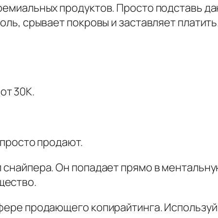
премиальных продуктов. Просто подставь д
т
боль, срывает покровы и заставляет платить
в
о
т
о
в
от 30К.
а
р
а
е просто продают.
В
а
л снайпера. Он попадает прямо в ментальну
ш
щество.
л
и
сфере продающего копирайтинга. Используй 
ч