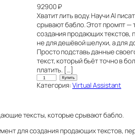
92900
₽
Хватит лить воду. Научи AI пис
срывают бабло. Этот промпт — 
создания продающих текстов, п
не для дешёвой шелухи, а для 
Просто подставь данные своег
текст, который бьёт точно в бо
платить. […]
К
Купить
Категория:
Virtual Assistant
о
л
и
ч
одающие тексты, которые срывают бабло.
е
мент для создания продающих текстов, пер
с