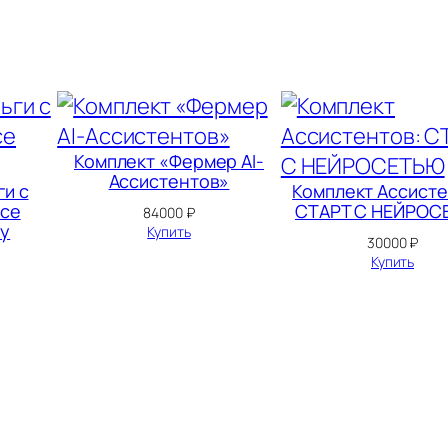
н
ы
й
И
И
Комплект «Фермер AI-
А
Ассистентов»
ги с
Комплект Ассисте
с
Все
СТАРТ С НЕЙРОС
84000
₽
зу
с
Купить
30000
₽
и
Купить
с
т
е
н
т
,