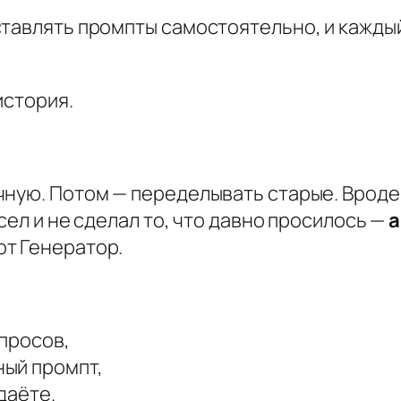
т
авлять промпты самостоятельно, и каждый р
о
в
история.
а
р
а
Г
ную. Потом — переделывать старые. Вроде и
е
сел и не сделал то, что давно просилось —
а
н
тот Генератор.
е
р
а
просов,
т
ый промпт,
о
даёте.
р