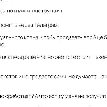
Д
р, но и мини-инструкция:
е
н
промпты через Телеграм.
е
ж
туального клона, чтобы продавать вообще 
н
ю.
ы
х
е платное решение, но оно того стоит – эк
П
р
екстов и не продаете сами. Не думаете, «а 
о
м
п
о сработает? А что если у меня не получит
т
о