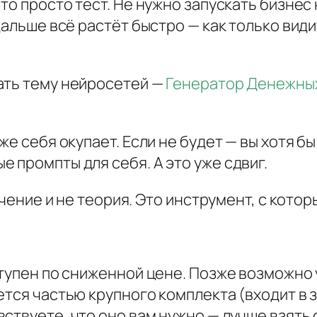
это просто тест. Не нужно запускать бизнес
в
дальше всё растёт быстро — как только види
:
б
ы
ать тему нейросетей —
Генератор Денежны
с
т
же себя окупает. Если не будет — вы хотя б
р
 промпты для себя. А это уже сдвиг.
о
е
бучение и не теория. Это инструмент, с кот
с
о
з
ступен по сниженной цене. Позже возможно 
д
ется частью крупного комплекта (входит в
а
увствуете, что оно вам нужно — лучше взять 
н