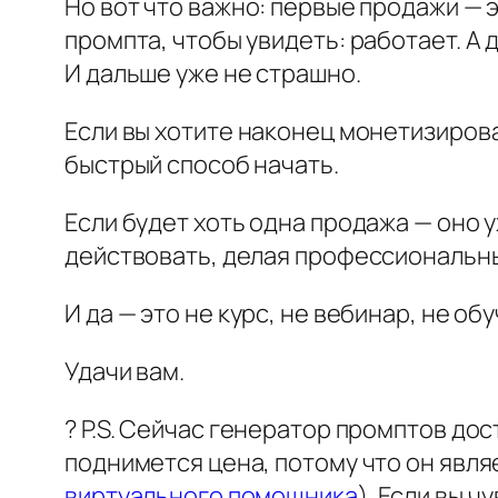
Но вот что важно: первые продажи — 
промпта, чтобы увидеть: работает. А 
И дальше уже не страшно.
Если вы хотите наконец монетизиров
быстрый способ начать.
Если будет хоть одна продажа — оно у
действовать, делая профессиональные
И да — это не курс, не вебинар, не о
Удачи вам.
? P.S. Сейчас генератор промптов до
поднимется цена, потому что он явля
виртуального помощника
). Если вы ч