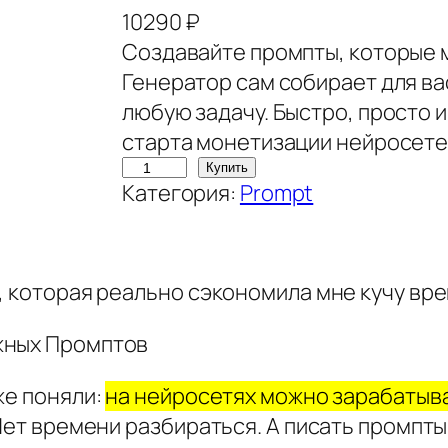
10290
₽
Создавайте промпты, которые 
Генератор сам собирает для в
любую задачу. Быстро, просто 
старта монетизации нейросете
К
Купить
Категория:
Prompt
о
л
и
ч
, которая реально сэкономила мне кучу вре
е
жных Промптов
с
т
же поняли:
на нейросетях можно зарабатыв
в
 Нет времени разбираться. А писать промпты
о