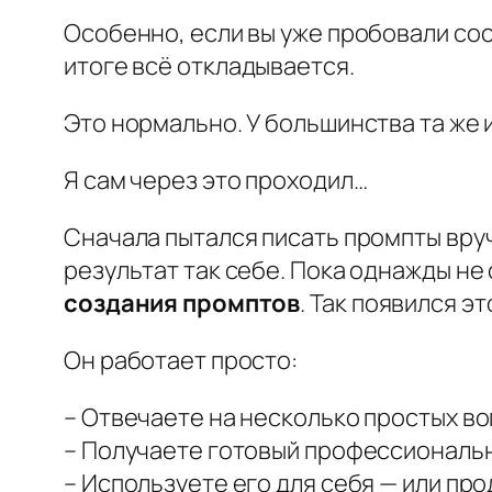
Особенно, если вы уже пробовали сост
итоге всё откладывается.
Это нормально. У большинства та же 
Я сам через это проходил…
Сначала пытался писать промпты вруч
результат так себе. Пока однажды не 
создания промптов
. Так появился э
Он работает просто:
– Отвечаете на несколько простых во
– Получаете готовый профессиональн
– Используете его для себя — или про