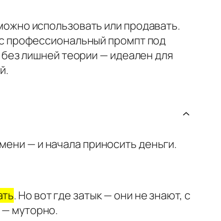
можно использовать или продавать.
ас профессиональный промпт под
и без лишней теории — идеален для
й.
мени — и начала приносить деньги.
ать
. Но вот где затык — они не знают, с
 — муторно.