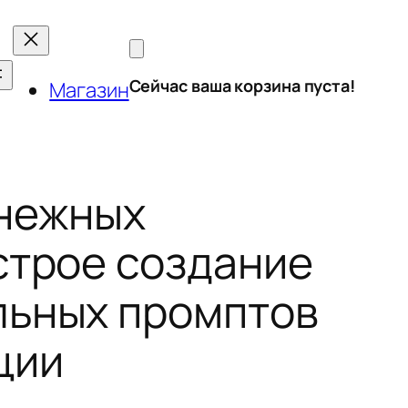
Сейчас ваша корзина пуста!
Магазин
нежных
строе создание
ьных промптов
ции