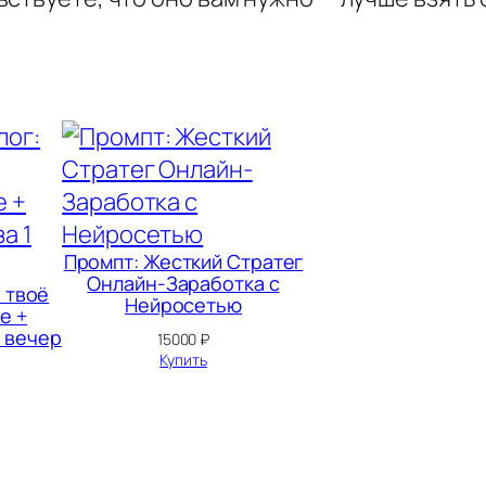
и
е
п
р
о
ф
е
с
Промпт: Жесткий Стратег
Онлайн-Заработка с
с
 твоё
Нейросетью
е +
и
1 вечер
15000
₽
о
Купить
н
а
л