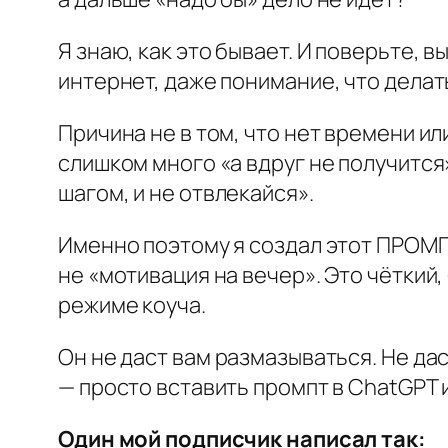
Я знаю, как это бывает. И поверьте, в
интернет, даже понимание, что делат
Причина не в том, что нет времени и
слишком много «а вдруг не получится»
шагом, и не отвлекайся».
Именно поэтому я создал этот ПРОМП
не «мотивация на вечер». Это чёткий
режиме коуча.
Он не даст вам размазываться. Не дас
— просто вставить промпт в ChatGPT 
Один мой подписчик написал так: