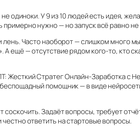
т
ы не одиноки. У 9 из 10 людей есть идея, ж
о
ь примерно нужно — но запуск всё равно не
в
а
ли лень. Часто наоборот — слишком много м
р
. А ещё — отсутствие рядом кого-то, кто ска
а
П
р
Т: Жесткий Стратег Онлайн-Заработка с Не
о
, беспощадный помощник — в виде нейросети,
м
п
т соскочить. Задаёт вопросы, требует отчё
т
и честно ответить на стартовые вопросы.
:
Ж