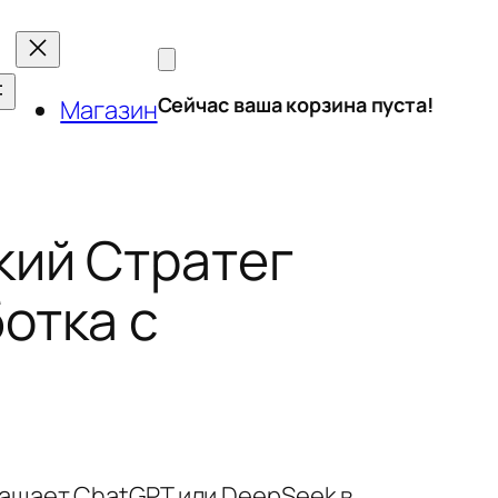
Сейчас ваша корзина пуста!
Магазин
кий Стратег
отка с
ращает ChatGPT или DeepSeek в