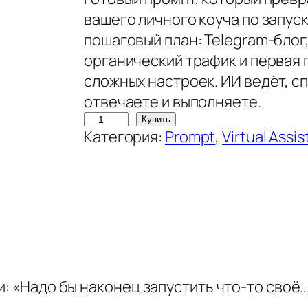
вашего личного коуча по запус
пошаговый план: Telegram-блог
органический трафик и первая 
сложных настроек. ИИ ведёт, с
отвечаете и выполняете.
К
Купить
Категория:
Prompt
, 
Virtual Assis
о
л
и
ч
е
с
т
в
и: «Надо бы наконец запустить что-то своё…
о