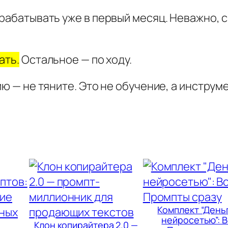
л
а
рабатывать уже в первый месяц. Неважно, с 
й
н
ать.
Остальное — по ходу.
-
З
ию — не тяните. Это не обучение, а инструм
а
р
а
б
о
т
к
а
Комплект “Деньг
с
нейросетью”: 
Клон копирайтера 2.0 —