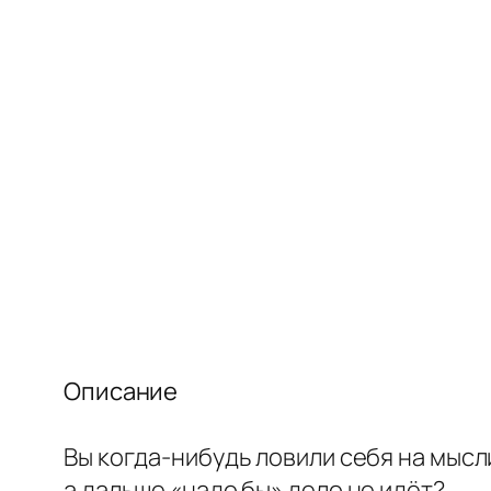
Описание
Вы когда-нибудь ловили себя на мысл
а дальше «надо бы» дело не идёт?