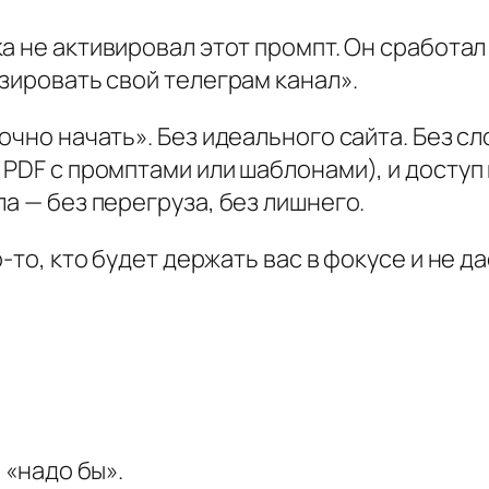
е
с
а не активировал этот промпт. Он сработал 
т
изировать свой телеграм канал
».
к
и
очно начать». Без идеального сайта. Без с
й
 PDF с промптами или шаблонами), и доступ 
С
а — без перегруза, без лишнего.
т
-то, кто будет держать вас в фокусе и не да
р
а
т
е
г
О
н
 «надо бы».