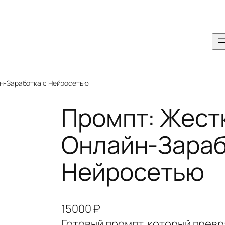
йн-Заработка с Нейросетью
Промпт: Жест
Онлайн-Зараб
Нейросетью
15000
₽
Готовый промпт, который прев