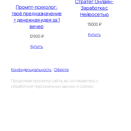
Стратег Онлайн-
Промпт‑психолог:
Заработка с
твоё предназначение
Нейросетью
+ денежная идея за 1
15000
₽
вечер
Купить
12900
₽
Купить
Конфиденциальность
|
Оферта
Продолжая просмотр сайта, вы соглашаетесь с
обработкой персональных данных и cookies.