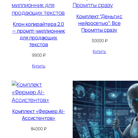
Комплект “Деньги с
нейросетью”: Все
Клон копирайтера 2.0
Промпты сразу
— промпт-миллионник
для продающих
30000
₽
текстов
Купить
9900
₽
Купить
Комплект «Фермер AI-
Ассистентов»
84000
₽