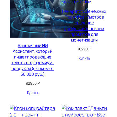
Генератор Денежных
Промптов: быстрое
создание
профессиональных
промптов для
монетизации
Ваш личный ИИ
10290
₽
Ассистент, который
пишет продающие
Купить
тексты под премиум-
продукты (с чеком от
30 000 руб.)
92900
₽
Купить